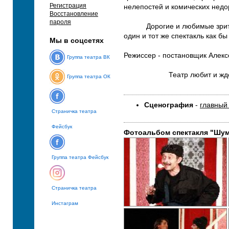
Регистрация
нелепостей и комических недо
Восстановление
пароля
Дорогие и любимые зрители!
один и тот же спектакль как бы
Мы в соцсетях
Режиссер - постановщик Алек
Группа театра ВК
Театр любит и ждет
Группа театра ОК
Сценография
-
главный
Страничка театра
Фейсбук
Фотоальбом спектакля "Шум
Группа театра Фейсбук
Страничка театра
Инстаграм