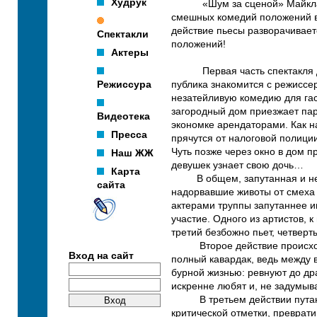
Худрук
«Шум за сценой» Майкла Фр
смешных комедий положений в 
действие пьесы разворачивает
Спектакли
положений!
Актеры
Первая часть спектакля дем
Режиссура
публика знакомится с режиссе
незатейливую комедию для гаст
загородный дом приезжает па
Видеотека
экономке арендаторами. Как н
Пресса
прячутся от налоговой полици
Чуть позже через окно в дом п
Наш ЖЖ
девушек узнает свою дочь…
Карта
В общем, запутанная и неле
сайта
надорвавшие животы от смеха
актерами труппы запутаннее и
участие. Одного из артистов, 
третий безбожно пьет, четвер
Второе действие происходит
Вход на сайт
полный кавардак, ведь между 
бурной жизнью: ревнуют до др
искренне любят и, не задумыв
В третьем действии путаниц
критической отметки, преврат