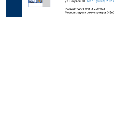
ул. Садовая, 31.
Тел.: 8 (86369) 2-02-
Разработка ©
Полина Суслова
Модернизация и реконструкция ©
Веб