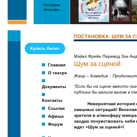
Последние
премьеры:
ПОСТАНОВКА: ШУМ ЗА 
Купить билет
Майкл Фрейн Перевод Зои Анд
Шум за сценой
Главная
О театре
Жанр – Комедия
::
Продолжите
Документы
"Если бы на сцене вместо пь
публика бы валила валом в те
Контакты
Невероятная история о з
Ссылки
смешных ситуаций! Веселая 
зрителя в атмосферу юмора 
Афиша
заодно почувствовать себя 
Форум
ждет «Шум за сценой»!