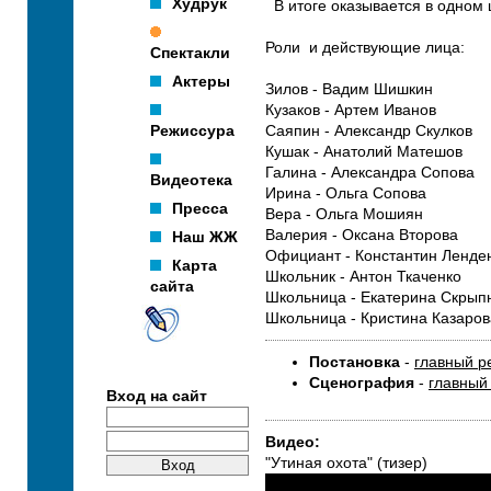
Худрук
В итоге оказывается в одном 
Роли и действующие лица:
Спектакли
Актеры
Зилов - Вадим Шишкин
Кузаков - Артем Иванов
Режиссура
Саяпин - Александр Скулков
Кушак - Анатолий Матешов
Галина - Александра Сопова
Видеотека
Ирина - Ольга Сопова
Пресса
Вера - Ольга Мошиян
Валерия - Оксана Второва
Наш ЖЖ
Официант - Константин Ленде
Карта
Школьник - Антон Ткаченко
сайта
Школьница - Екатерина Скрып
Школьница - Кристина Казаров
Постановка
-
главный р
Сценография
-
главный
Вход на сайт
Видео:
"Утиная охота" (тизер)