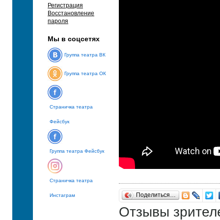
Регистрация
Восстановление
пароля
Мы в соцсетях
Группа театра ВК
Группа театра ОК
Страничка театра
Фейсбук
Группа театра Фейсбук
Страничка театра
Поделиться…
Инстаграм
Отзывы зрител