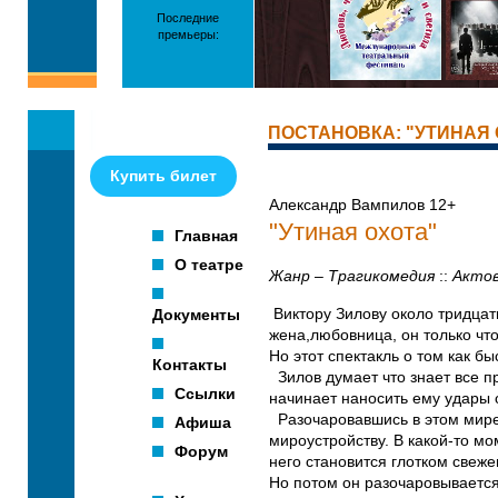
Последние
премьеры:
ПОСТАНОВКА: "УТИНАЯ
Купить билет
Александр Вампилов 12+
"Утиная охота"
Главная
О театре
Жанр – Трагикомедия
::
Актов
Документы
Виктору Зилову около тридцати
жена,любовница, он только что
Но этот спектакль о том как б
Контакты
Зилов думает что знает все пр
Ссылки
начинает наносить ему удары 
Разочаровавшись в этом мире 
Афиша
мироустройству. В какой-то мо
Форум
него становится глотком свеж
Но потом он разочаровывается