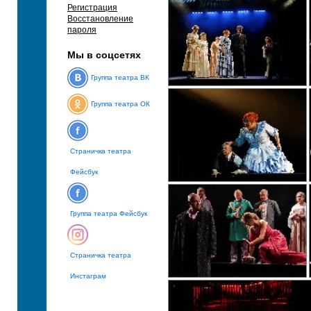
Регистрация
Восстановление
пароля
Мы в соцсетях
Группа театра ВК
Группа театра ОК
Страничка театра
Фейсбук
Группа театра Фейсбук
Страничка театра
Инстаграм