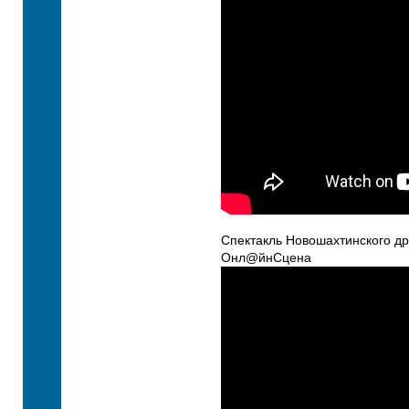
Спектакль Новошахтинского д
Онл@йнСцена