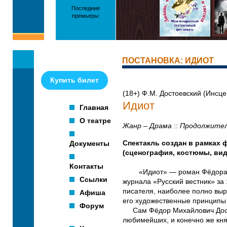
Последние
премьеры:
ПОСТАНОВКА: ИДИОТ
Купить билет
(18+) Ф.М. Достоевский (Инсце
Идиот
Главная
О театре
Жанр – Драма
::
Продолжител
Документы
Спектакль создан в рамках 
(сценография, костюмы, вид
Контакты
«Идиот» — роман Фёдора Мих
Ссылки
журнала «Русский вестник» за
писателя, наиболее полно вы
Афиша
его художественные принципы 
Форум
Сам Фёдор Михайлович Достое
любимейших, и конечно же кня