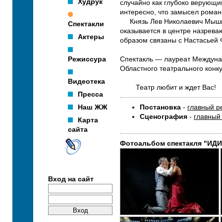
Худрук
случайно как глубоко верующи
интересно, что замысел роман
Князь Лев Николаевич Мышкин
Спектакли
оказывается в центре назреваю
Актеры
образом связаны с Настасьей
Режиссура
Спектакль — лауреат Междуна
Областного театрального кон
Видеотека
Театр любит и ждет Вас!
Пресса
Наш ЖЖ
Постановка
-
главный р
Сценография
-
главный
Карта
сайта
Фотоальбом спектакля "ИДИ
Вход на сайт