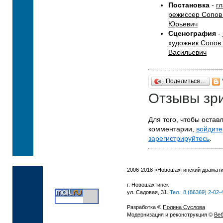
Постановка
-
г
режиссер Сопов
Юрьевич
Сценография
-
художник Сопов
Васильевич
Поделиться…
Отзывы зр
Для того, чтобы остав
комментарии,
войдите
зарегистрируйтесь
.
2006-2018 «Новошахтинский драмати
г. Новошахтинск
ул. Садовая, 31.
Тел.: 8 (86369) 2-02-
Разработка ©
Полина Суслова
Модернизация и реконструкция ©
Веб