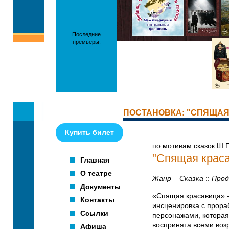
Последние
премьеры:
ПОСТАНОВКА: "СПЯЩА
Купить билет
по мотивам сказок Ш.
"Спящая крас
Главная
О театре
Жанр – Сказка
::
Прод
Документы
«Спящая красавица»
Контакты
инсценировка с прор
Ссылки
персонажами, которая
воспринята всеми воз
Афиша