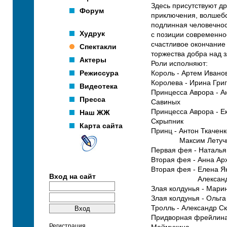
Здесь присутствуют д
Форум
приключения, волшебс
подлинная человечнос
Худрук
с позиции современно
счастливое окончание
Спектакли
торжества добра над 
Актеры
Роли исполняют:
Режиссура
Король - Артем Ивано
Королева - Ирина Гри
Видеотека
Принцесса Аврора - А
Пресса
Савиных
Принцесса Аврора - Е
Наш ЖЖ
Скрыпник
Карта сайта
Принц - Антон Ткаченк
Максим Летуч
Первая фея - Наталья
Вторая фея - Анна Ар
Вторая фея - Елена Я
Вход на сайт
Александра 
Злая колдунья - Мари
Злая колдунья - Ольг
Тролль - Александр С
Придворная фрейлина
Регистрация