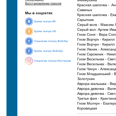
Меймухина
Восстановление пароля
Красная шапочка - Ан
Савиных
Мы в соцсетях
Красная шапочка - Ек
Скрыпник
Группа театра ВК
Серый волк - Максим 
Серый вол- Артем Ив
Группа театра ОК
Гном Соня - Вера Соп
Гном Ворчун - Кирилл
Страничка театра Фейсбук
Гном Ворчун - Кирилл
Гном Умник - Алексан
Группа театра Фейсбук
Гном Скромник - Ники
Гном Весельчак - Све
Страничка театра Инстаграм
Гном Весельчак - Вал
Гном Чихун - Александ
Гном Младшенький - 
Золотухин
Аврора малышка - Ве
Аврора девочка - Вал
Аврора девочка - Све
Третья фея - Кристин
Гном Молчун - Екатер
Коровицкая