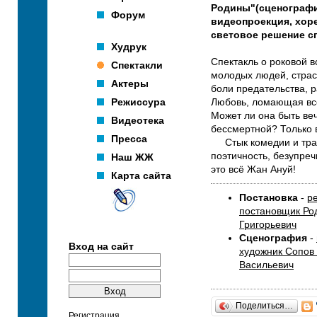
Родины"(сценографи
Форум
видеопроекция, хор
световое решение сп
Худрук
Спектакль о роковой в
Спектакли
молодых людей, страс
Актеры
боли предательства, 
Режиссура
Любовь, ломающая вс
Может ли она быть ве
Видеотека
бессмертной? Только 
Пресса
Стык комедии и тра
поэтичность, безупреч
Наш ЖЖ
это всё Жан Ануй!
Карта сайта
Постановка
-
р
постановщик Ро
Григорьевич
Сценография
-
Вход на сайт
художник Сопов
Васильевич
Поделиться…
Регистрация