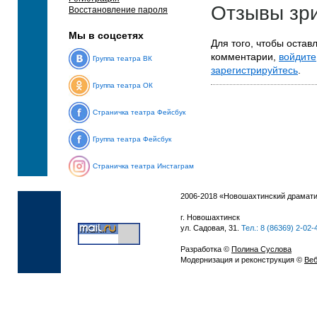
Отзывы зр
Восстановление пароля
Мы в соцсетях
Для того, чтобы остав
комментарии,
войдите
Группа театра ВК
зарегистрируйтесь
.
Группа театра ОК
Страничка театра Фейсбук
Группа театра Фейсбук
Страничка театра Инстаграм
2006-2018 «Новошахтинский драмати
г. Новошахтинск
ул. Садовая, 31.
Тел.: 8 (86369) 2-02-
Разработка ©
Полина Суслова
Модернизация и реконструкция ©
Веб