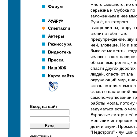
много смешного, но о
Форум
серьёзна и глубока по
заложенным в неё мы
Худрук
Ружьё, из которого
выстрелил ты, вторую
Спектакли
вгонит в тебя - это
Актеры
предупреждение, звуч
Режиссура
ней, зловеще. Но и в 
бывают моменты, когд
Видеотека
человек знает наверня
Пресса
обязан выстрелить, чт
Наш ЖЖ
спасти других дорогих
людей, спасти от зла
Карта сайта
окружающий мир, инач
жизнь потеряет смысл.
сказка о настоящей лю
самопожертвовании тр
работы мозга, потому 
Вход на сайт
задуматься есть о чём.
Взрослые смотрят её с
меньшим интересом, ч
дети и внуки. Просмот
"Недотроги" - лучший 
Регистрация