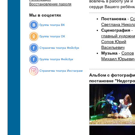
вовлечь в работу ум и
Восстановление пароля
сердце Вашего ребёнк
Мы в соцсетях
Постановка
-
С
Светлана Никол
Группа театра ВК
Сценография
-
главный художни
Группа театра ОК
Сопов Юрий
Васильевич
Страничка театра Фейсбук
Музыка
-
Сопов
Михаил Юрьеви
Группа театра Фейсбук
Страничка театра Инстаграм
Альбом с фотографи
постановке "Недотро