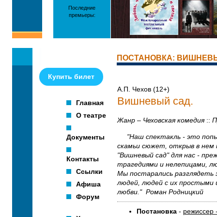
Последние
премьеры:
ПОСТАНОВКА: ВИШНЕВ
Купить билет
А.П. Чехов (12+)
Вишневый сад.
Главная
О театре
Жанр – Чеховская комедия
::
П
Документы
"Наш спектакль - это поп
скамьи сюжет, открыв в нем
"Вишневый сад" для нас - пре
Контакты
трагедиями и нелепицами, л
Ссылки
Мы постарались разглядеть 
людей, людей с их простыми
Афиша
любви." Роман Родницкий
Форум
Постановка
-
режиссер 