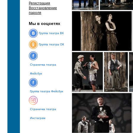
Регистрация
Восстановление
пароля
Мы в соцсетях
Группа театра ВК
Группа театра ОК
Страничка театра
Фейсбук
Группа театра Фейсбук
Страничка театра
Инстаграм