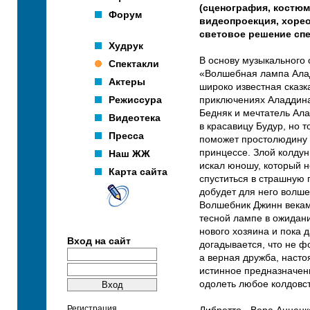
(сценография, костюм
Форум
видеопроекция, хоре
световое решение спе
Худрук
В основу музыкального 
Спектакли
«Волшебная лампа Ала
Актеры
широко известная сказк
Режиссура
приключениях Аладдин
Бедняк и мечтатель Ал
Видеотека
в красавицу Будур, но т
Пресса
поможет простолюдину 
принцессе. Злой колду
Наш ЖЖ
искал юношу, который н
Карта сайта
спуститься в страшную
добудет для него волш
Волшебник Джинн векам
тесной лампе в ожидани
нового хозяина и пока 
Вход на сайт
догадывается, что не ф
а верная дружба, наст
истинное предназначен
одолеть любое колдов
Регистрация