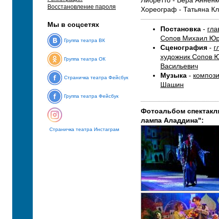
Либретто - Вера Анненк
Восстановление пароля
Хореограф - Татьяна К
Мы в соцсетях
Постановка
-
гла
Сопов Михаил Юр
Группа театра ВК
Сценография
-
г
художник Сопов 
Группа театра ОК
Васильевич
Музыка
-
компози
Страничка театра Фейсбук
Шашин
Группа театра Фейсбук
Фотоальбом спектакл
лампа Аладдина":
Страничка театра Инстаграм