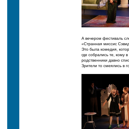
А вечером фестиваль сл
«Странная миссис Сэвид
Это была комедия, котор
где собрались те, кому 
родственники давно спис
Зрители то смеялись в го