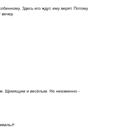
обенному. Здесь его ждут, ему верят. Потому
 вечер.
ым. Щемящим и весёлым. Но неизменно -
ез неё невозможно.
иваль🎉