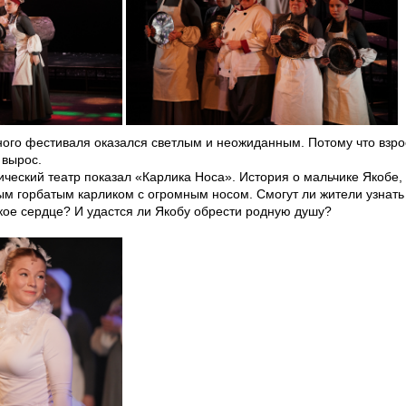
го фестиваля оказался светлым и неожиданным. Потому что взросл
 вырос.
еский театр показал «Карлика Носа». История о мальчике Якобе, к
ым горбатым карликом с огромным носом. Смогут ли жители узнать
кое сердце? И удастся ли Якобу обрести родную душу?