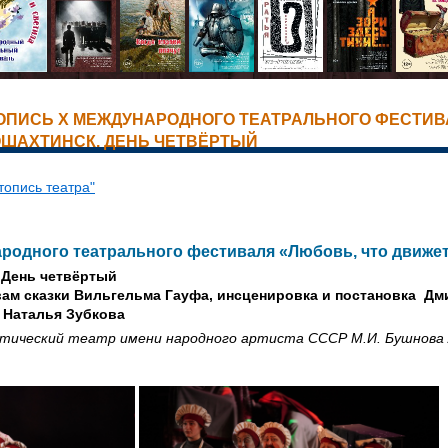
ТОПИСЬ X МЕЖДУНАРОДНОГО ТЕАТРАЛЬНОГО ФЕСТИВ
ВОШАХТИНСК. ДЕНЬ ЧЕТВЁРТЫЙ
топись театра"
родного театрального фестиваля «Любовь, что движет
 День четвёртый
вам сказки Вильгельма Гауфа, инсценировка и постановка Дм
 Наталья Зубкова
ический театр имени народного артиста СССР М.И. Бушнова / 