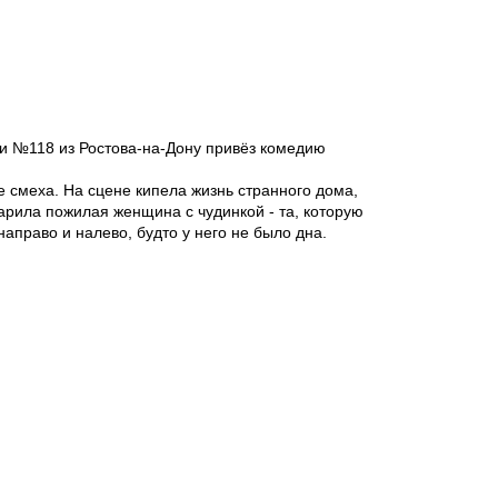
ии №118 из Ростова-на-Дону привёз комедию
е смеха. На сцене кипела жизнь странного дома,
арила пожилая женщина с чудинкой - та, которую
аправо и налево, будто у него не было дна.