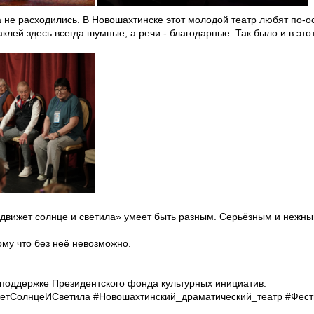
 не расходились. В Новошахтинске этот молодой театр любят по-ос
клей здесь всегда шумные, а речи - благодарные. Так было и в этот
 движет солнце и светила» умеет быть разным. Серьёзным и нежн
— о любви. Потому что б
 поддержке Президентского фонда культурных инициатив.
тСолнцеИСветила #Новошахтинский_драматический_театр #Фест