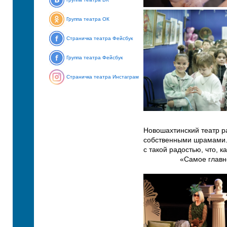
Группа театра ОК
Страничка театра Фейсбук
Группа театра Фейсбук
Страничка театра Инстаграм
Новошахтинский театр ра
собственными шрамами. З
с такой радостью, что, 
«Самое главно