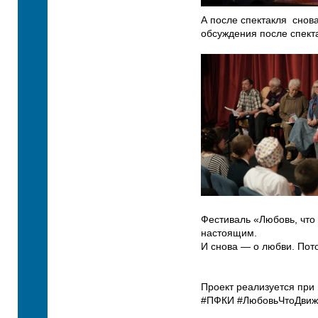
А после спектакля снова
обсуждения после спекта
Фестиваль «Любовь, что
настоящим.
И снова 
Проект реализуется при
#ПФКИ #ЛюбовьЧтоДвиже