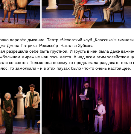
овно перевёл дыхание. Театр «Чеховский клуб „Классика“» гимназ
ж» Джона Патрика. Режиссёр Наталья Зубкова.
ая разрешала себе быть грустной. И грусть в ней была даже важне
в «большом мире» не нашлось места. А над всем этим хозяйством ц
али со счетов. Только она почему-то продолжала раздавать тепло н
лос, то замолкали - и в этих паузах было что-то очень настоящее.