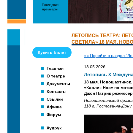
Последние
премьеры:
ЛЕТОПИСЬ ТЕАТРА: ЛЕ
СВЕТИЛА» 18 МАЯ. НО
Купить билет
«« Перейти в раздел "Ле
18.05.2026
Главная
Летопись X Междуна
О театре
18 мая. Новошахтинск.
Документы
«Карлик Нос» по моти
Контакты
Джон Патрик режиссер
Ссылки
Новошахтинский драмат
118 г. Ростова-на-Дону
Афиша
Форум
Худрук