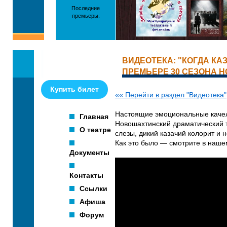
Последние
премьеры:
ВИДЕОТЕКА: "КОГДА КА
ПРЕМЬЕРЕ 30 СЕЗОНА 
Купить билет
«« Перейти в раздел "Видеотека"
Настоящие эмоциональные качел
Главная
Новошахтинский драматический т
О театре
слезы, дикий казачий колорит и 
Как это было — смотрите в наш
Документы
Контакты
Ссылки
Афиша
Форум