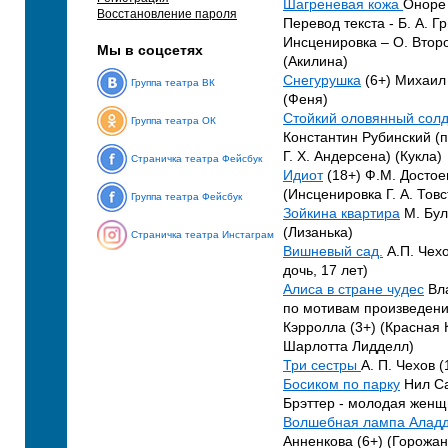
Шагреневая кожа
Оноре 
Восстановление пароля
Перевод текста - Б. А. Г
Инсценировка – О. Второ
Мы в соцсетях
(Акилина)
Снегурушка
(6+) Михаи
Группа театра ВК
(Феня)
Стойкий оловянный сол
Группа театра ОК
Константин Рубинский (п
Г. Х. Андерсена) (Кукла)
Страничка театра Фейсбук
Идиот
(18+) Ф.М. Достое
(Инсценировка Г. А. Товс
Группа театра Фейсбук
Зойкина квартира
М. Бул
(Лизанька)
Страничка театра Инстаграм
Вишневый сад.
А.П. Чехо
дочь, 17 лет)
Алиса в стране чудес
Вл
по мотивам произведен
Кэрролла (3+) (Красная
Шарлотта Лидделл)
Три сестры
А. П. Чехов 
Босиком по парку
Нил Са
Брэттер - молодая женщ
Волшебная лампа Алад
Анненкова (6+) (Горожан