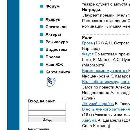
театре служит с августа 
Форум
Награды:
Лауреат премии "Мельп
Худрук
Ростовского отделения 
номинации
«Лучшая жен
Спектакли
Актеры
Роли
Режиссура
Гроза
(16+) А.Н. Островс
Варвара)
Видеотека
Фауст
По мотивам произ
Пресса
Гёте, К. Марло, А.С. Пуш
Наш ЖЖ
(Маргарита)
Бременские музыканты
Карта сайта
Инсценировка К. Казаро
Волшебник изумрудного 
Загот по повести Алекса
Инсценировка Александр
(Элли)
Вход на сайт
Летучий корабль
В. Ткачу
В ночь лунного затмени
(16+) (Аксакалы и жител
Ханума
А. Цагарели (12+
Сона Котрянц)
Регистрация