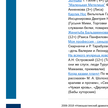
Золушка
Т. Габбе ( 6+) (
"Маленькая Метелица"
Ф
Анненкова (3+) (Лиса)
Карлик Нос
Вильгельм Г
Инсценировка Дмитрия Н
(Гусыня Мими, Торговки 
служанки-белки, поварих
Женитьба Бальзаминова
(12+) (Раиса Панфиловн
Моя профессия - синьор
Скарначчи и Р. Тарабузз
–дочь Валерии и Леонид
На всякого мудреца дов
А.Н. Островский (12+) (
они же слуги, люди Туру
Мамаева, приживалки)
Когда казаки плачут
По м
рассказов» М. А. Шолохо
крапиве и прочем», «Се
«Чужая кровь», «Двухму
(Бабы хуторские)
2006-2018 «Новошахтинский драмати