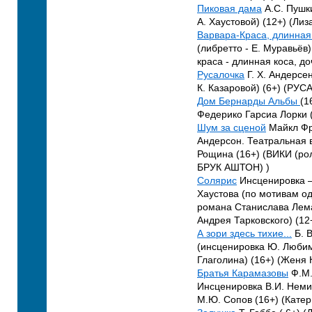
Пиковая дама
А.С. Пушк
А. Хаустовой) (12+) (Ли
Варвара-Краса, длинная
(либретто - Е. Муравьёв)
краса - длинная коса, д
Русалочка
Г. Х. Андерсе
К. Казаровой) (6+) (РУ
Дом Бернарды Альбы
(1
Федерико Гарсиа Лорки 
Шум за сценой
Майкл Фр
Андерсон. Театральная 
Рощина (16+) (ВИКИ (ро
БРУК АШТОН) )
Солярис
Инсценировка –
Хаустова (по мотивам о
романа Станислава Лем
Андрея Тарковского) (12
А зори здесь тихие...
Б. 
(инсценировка Ю. Любим
Глаголина) (16+) (Женя
Братья Карамазовы
Ф.М.
Инсценировка В.И. Неми
М.Ю. Сопов (16+) (Кате