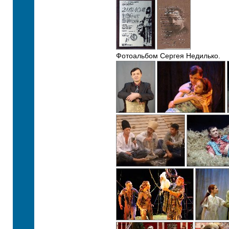
Фотоальбом Сергея Недилько.