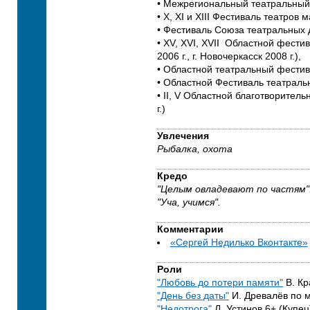
• Межрегиональный театральный 
• Х, ХI и XIII Фестиваль театров ма
• Фестиваль Союза театральных 
• XV, XVI, XVII Областной фестив
2006 г., г. Новочеркасск 2008 г.),
• Областной театральный фести
• Областной Фестиваль театральн
• II, V Областной благотворител
г.)
Увлечения
Рыбалка, охота
Кредо
"Целым овладевают по частям"
"Уча, учимся".
Комментарии
«Сергей Недилько Вконтакте»
Роли
"Любовь до потери памяти"
В. Кр
"День без даты"
И. Древалёв по 
"Недотрога"
Л. Устинов 6+ (Купец