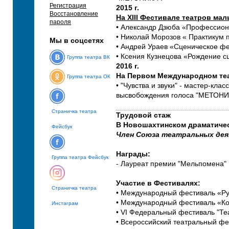
Регистрация
2015 г.
Восстановление
На XIII Фестивале театров мал
пароля
• Александр Дзюба «Профессион
• Николай Морозов « Практикум п
Мы в соцсетях
• Андрей Ураев «Сценическое фе
• Ксения Кузнецова «Рожд
ение с
Группа театра ВК
2016 г.
На Первом Международном теа
Группа театра ОК
• "Чувства и звуки" - мастер-кл
высвобождения голоса "МЕТОНИ
Страничка театра
Трудовой стаж
В Новошахтинском драматическ
Фейсбук
Член Союза театральных деят
Награды:
Группа театра Фейсбук
- Лауреат премии "Мельпомена" 
Участие в Фестивалях:
Страничка театра
• Международный фестиваль «Русс
• Международный фестиваль «Ком
Инстаграм
• VI Федеральный фестиваль "Теа
• Всероссийский театральный фес