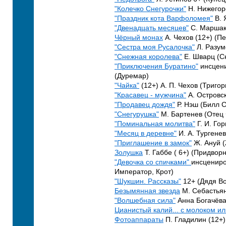
"Колечко Снегурочки"
Н. Нижегор
"Праздник кота Варфоломея"
В. 
"Двенадцать месяцев"
С. Маршак
Чёрный монах
А. Чехов (12+) (П
"Сестра моя Русалочка"
Л. Разум
"Снежная королева"
Е. Шварц (С
"Приключения Буратино"
инсцени
(Дуремар)
"Чайка"
(12+) А. П. Чехов (Триго
"Красавец - мужчина"
А. Островс
"Продавец дождя"
Р. Нэш (Билл С
"Снегурушка"
М. Бартенев (Отец
"Поминальная молитва"
Г. И. Го
"Месяц в деревне"
И. А. Тургене
"Приглашение в замок"
Ж. Ануй (
Золушка
Т. Габбе ( 6+) (Придвор
"Девочка со спичками"
инсцениро
Император, Крот)
"Шукшин. Рассказы"
12+ (Дядя Во
Безымянная звезда
М. Себастьян
"Волшебная сила"
Анна Богачёва 
Цианистый калий... с молоком ил
Фотоаппараты
П. Гладилин (12+)