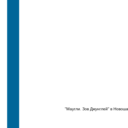
"Маугли. Зов Джунглей" в Новоша