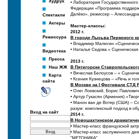
Худрук
• Лаборатория Государственного
Федерации «Программа поддержки
Далёко», режиссер – Алессандра
Спектакли
Актеры
Мастер-классы:
2012 г.
Режиссура
В городе Лысьва Пермского к
• Владимир Малюгин «Сценическ
• Наталья Седова « Сценическая
Видеотека
Пресса
2013 г.
Наш ЖЖ
В Пятигорске Ставропольского
• Вячеслав Белоусов – « Сценич
Карта
• Ксения Кузнецова – «Речь и гол
сайта
В Москве на I Фестивале СТД 
• Олег Лоевский, Борис Павлови
• Артур Гукасян (Армения).«Тво
• Манон ван де Вотер (США) – С
разум: комплексный подход в об
Вход на сайт
2014 г.
В Новошахтинском драматичес
• Мастер-класс французской ак
• Мастер-класс заслуженного де
"МЕТОНИКА".