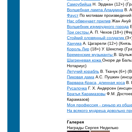
Самоубийца
Н. Эрдман (12+) (Гр
Волшебная лампа Аладдина
В. А
Фауст
По мотивам произведений И
Нас обвенчает прилив
Жан Ануй 
Волшебник изумрудного города
Е
Три сестры
А. П. Чехов (18+) (Ф
Стойкий оловянный солдатик
(3+
Ханума
А. Цагарели (12+) (Княз
Король Лир
(18+) У. Шекспир (Гр
Бременские музыканты
В. Шульж
Шагреневая кожа
Оноре де Бальз
Нотариус)
Летучий корабль
В. Ткачук (6+) (
Пиковая дама
А.С. Пушкин (инсце
Варвара-Краса, длинная коса
В. 
Русалочка
Г. Х. Андерсен (инсце
Братья Карамазовы
Ф.М. Достоев
Карамазов)
Моя профессия - синьор из общ
На всякого мудреца довольно пр
Галерея
Награды Сергея Недилько