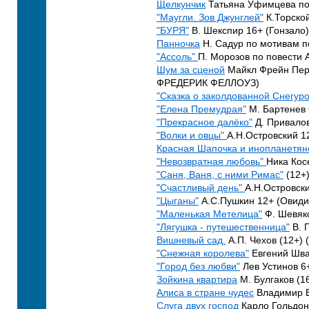
Щелкунчик
Татьяна Уфимцева по 
"Маугли. Зов Джунглей"
К.Торской
"БУРЯ"
В. Шекспир 16+ (Гонзало)
Панночка
Н. Садур по мотивам пов
"Ассоль"
П. Морозов по повести А
Шум за сценой
Майкл Фрейн Пере
ФРЕДЕРИК ФЕЛЛОУЗ)
"Сказка о заколдованной Снегуро
"Елена Премудрая"
М. Бартенев 
"Прекрасное далёко"
Д. Привалов
"Волки и овцы"
А.Н.Островский 12
Красная Шапочка и инопланетян
"Невозвратная любовь"
Ника Кос
"Саня, Ваня, с ними Римас"
(12+)
"Счастливый день"
А.Н.Островск
"Цыганы"
А.С.Пушкин 12+ (Овиди
"Маленькая Метелица"
Ф. Шевяко
"Лягушка - путешественница"
В. 
Вишневый сад.
А.П. Чехов (12+) 
"Снежная королева"
Евгений Швар
"Город без любви"
Лев Устинов 6+
Зойкина квартира
М. Булгаков (1
Алиса в стране чудес
Владимир Б
Слуга двух господ
Карло Гольдон