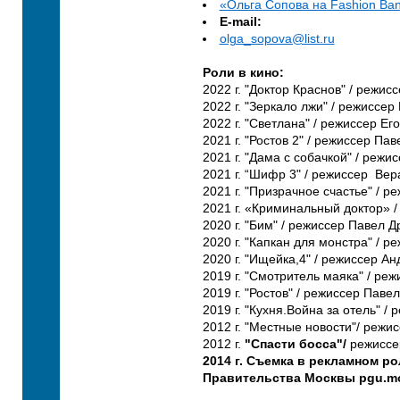
«Ольга Сопова на Fashion Ba
E-mail:
olga_sopova@list.ru
Роли в кино:
2022 г. "Доктор Краснов" / режи
2022 г. "Зеркало лжи" / режиссе
2022 г. "Светлана" / режиссер Е
2021 г. "Ростов 2" / режиссер Па
2021 г. "Дама с собачкой" / режи
2021 г. “Шифр 3" / режиссер
Вер
2021 г. "Призрачное счастье" / 
2021 г. «Криминальный доктор» /
2020 г. "Бим" / режиссер Павел Д
2020 г. "Капкан для монстра" / 
2020 г. "Ищейка,4" / режиссер А
2019 г. "Смотритель маяка" / ре
2019 г. "Ростов" / режиссер Паве
2019 г. "Кухня.Война за отель" /
2012 г. "Местные новости"/ режи
2012 г.
"Спасти босса"/
режиссер
2014 г.
Съемка в рекламном ро
Правительства Москвы pgu.mo