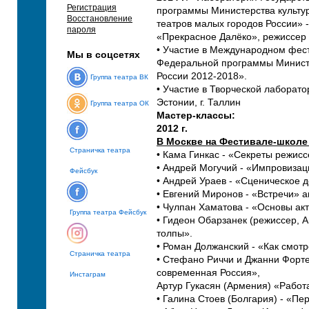
Регистрация
программы Министерства культу
Восстановление
театров малых городов России» 
пароля
«Прекрасное Далёко», режиссер 
• Участие в Международном фес
Мы в соцсетях
Федеральной программы Министе
России 2012-2018».
Группа театра ВК
• Участие в Творческой лаборато
Эстонии, г. Таллин
Группа театра ОК
Мастер-классы:
2012 г.
В Москве на Фестивале-школе
Страничка театра
• Кама Гинкас - «Секреты режисс
• Андрей Могучий - «Импровизац
Фейсбук
• Андрей Ураев - «Сценическое д
• Евгений Миронов - «Встречи» а
• Чулпан Хаматова - «Основы акт
Группа театра Фейсбук
• Гидеон Обарзанек (режиссер, 
толпы».
• Роман Должанский - «Как смотр
Страничка театра
• Стефано Риччи и Джанни Форте (
современная Россия»,
Инстаграм
Артур Гукасян (Армения)
«Работа
• Галина Стоев (Болгария) - «Пе