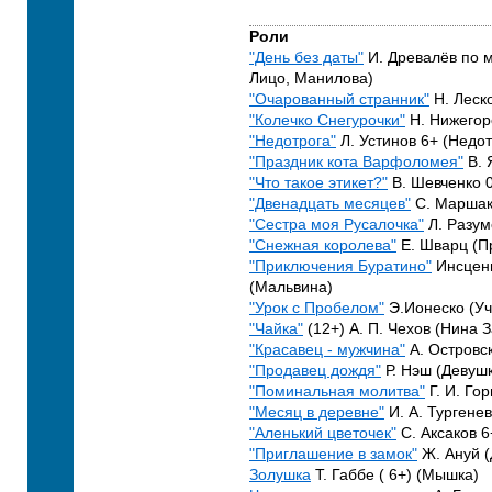
Роли
"День без даты"
И. Древалёв по м
Лицо, Манилова)
"Очарованный странник"
Н. Леск
"Колечко Снегурочки"
Н. Нижегор
"Недотрога"
Л. Устинов 6+ (Недот
"Праздник кота Варфоломея"
В. 
"Что такое этикет?"
В. Шевченко 0
"Двенадцать месяцев"
С. Маршак
"Сестра моя Русалочка"
Л. Разум
"Снежная королева"
Е. Шварц (П
"Приключения Буратино"
Инсцени
(Мальвина)
"Урок с Пробелом"
Э.Ионеско (Уч
"Чайка"
(12+) А. П. Чехов (Нина 
"Красавец - мужчина"
А. Островск
"Продавец дождя"
Р. Нэш (Девуш
"Поминальная молитва"
Г. И. Гор
"Месяц в деревне"
И. А. Тургенев
"Аленький цветочек"
С. Аксаков 6
"Приглашение в замок"
Ж. Ануй 
Золушка
Т. Габбе ( 6+) (Мышка)