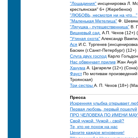
"Лошадиния"
инсценировка Л. Мо
крестьянская" 6+ (Жеребенок)
"ЛЮБОВЬ, несмотря ни на что..."
"Маленькая Метелица"
Ф. Шевяко
"Лягушка - путешественница"
В. 
Вишневый сад.
А.П. Чехов (12+) 
"Утиная охота"
Александр Вампил
Ася
И.С. Тургенев (инсценировка 
Баскин (г.Санкт-Петербург) (12+) 
Слуга двух господ
Карло Гольдони
Нас обвенчает прилив
Жан Ануй 
Ханума
А. Цагарели (12+) (Сона)
Фауст
По мотивам произведений И
Троянская)
Три сестры
А. П. Чехов (18+) (М
Пресса
Искренняя улыбка открывает лю
Первая любовь, первый поцелуй
ПРО ЧЕЛОВЕКА ПО ИМЕНИ МАУ
Свой чужой. Чужой - свой?
Те, кто не похож на нас
Цените каждое мгновение!