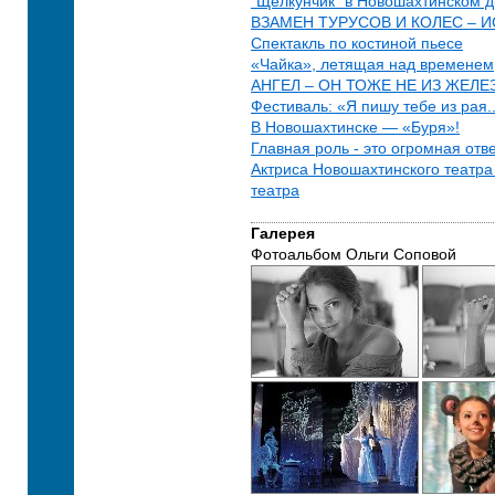
"Щелкунчик" в Новошахтинском 
ВЗАМЕН ТУРУСОВ И КОЛЕС – 
Спектакль по костиной пьесе
«Чайка», летящая над временем
АНГЕЛ – ОН ТОЖЕ НЕ ИЗ ЖЕЛЕ
Фестиваль: «Я пишу тебе из рая..
В Новошахтинске — «Буря»!
Главная роль - это огромная отв
Актриса Новошахтинского театра
театра
Галерея
Фотоальбом Ольги Соповой