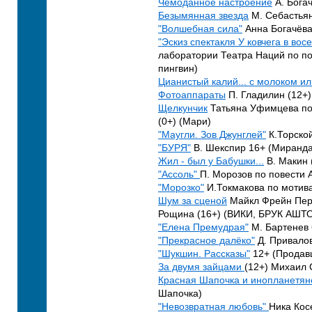
Чемоданное настроение
А. Богач
Безымянная звезда
М. Себастьян
"Волшебная сила"
Анна Богачёва
"Эскиз спектакля У ковчега в вос
лаборатории Театра Наций по по
пингвин)
Цианистый калий... с молоком ил
Фотоаппараты
П. Гладилин (12+)
Щелкунчик
Татьяна Уфимцева по
(0+) (Мари)
"Маугли. Зов Джунглей"
К.Торской
"БУРЯ"
В. Шекспир 16+ (Миранда
Жил - был у Бабушки...
В. Макин (
"Ассоль"
П. Морозов по повести 
"Морозко"
И.Токмакова по мотива
Шум за сценой
Майкл Фрейн Пере
Рощина (16+) (ВИКИ, БРУК АШТ
"Елена Премудрая"
М. Бартенев 
"Прекрасное далёко"
Д. Привалов
"Шукшин. Рассказы"
12+ (Продавщ
За двумя зайцами
(12+) Михаил 
Красная Шапочка и инопланетян
Шапочка)
"Невозвратная любовь"
Ника Кос