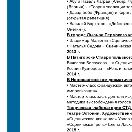
• Абу и Наваль Лаграа (Алжир, Ф
(Япония) - «Теория эволюции те
• Давид Бобе (Франция) и Кири
(открытая репетиция).
• Василий Бархатов - «Действен
Онегин»).
В городе Лысьва Пермского к
• Владимир Малюгин «Сценическ
• Наталья Седова « Сценическая
2013 г.
В Пятигорске Ставропольского
Вячеслав Белоусова – « Сцениче
Ксения Кузнецова – «Речь и голос
2014 г.
В Новошахтинском драматичес
• Мастер-класс французской акт
импровизация»
• Мастер-класс засл. деятеля ис
методики высвобождения голос
Творческая лаборатория СТД 
театре Эстонии. Художествен
«Сценическое движение» Ураев 
«Сценическая речь» Елена Ласк
2015 г.