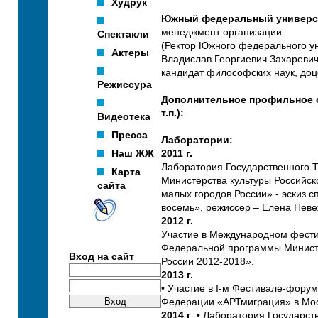
Худрук
Южный федеральный универс
менеджмент организации
Спектакли
(Ректор Южного федерального ун
Актеры
Владислав Георгиевич Захареви
кандидат философских наук, доц
Режиссура
Дополнительное профильное о
т.п.):
Видеотека
Пресса
Лаборатории:
Наш ЖЖ
2011 г.
Лаборатория Государственного 
Карта
Министерства культуры Российс
сайта
малых городов России» - эскиз с
восемь», режиссер – Елена Неве
2012 г.
Участие в Международном фести
Федеральной программы Министе
Вход на сайт
России 2012-2018».
2013 г.
• Участие в I-м Фестивале-фору
Федерации «АРТмиграция» в Мос
2014 г
. • Лаборатория Государс